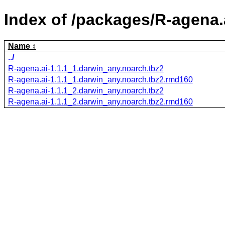
Index of /packages/R-agena.
Name
../
R-agena.ai-1.1.1_1.darwin_any.noarch.tbz2
R-agena.ai-1.1.1_1.darwin_any.noarch.tbz2.rmd160
R-agena.ai-1.1.1_2.darwin_any.noarch.tbz2
R-agena.ai-1.1.1_2.darwin_any.noarch.tbz2.rmd160