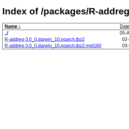
Index of /packages/R-addreg
Name
Dat
../
05-
R-addreg-3.0_0.darwin_10.noarch.tbz2
02-
R-addreg-3.0_0.darwin_10.noarch.tbz2.rmd160
03-