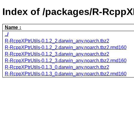
Index of /packages/R-RcppXP
Name
../
R-RcppXPtrUtils-0.1.2_2.darwin_any.noarch.tbz2
R-RcppXPtrUtils-0.1.2_2.darwin_any.noarch.tbz2.rmd160
R-RcppXPtrUtils-0.1.2_3.darwin_any.noarch.tbz2
R-RcppXPtrUtils-0.1.2_3.darwin_any.noarch.tbz2.rmd160
R-RcppXPtrUtils-0.1.3_0.darwin_any.noarch.tbz2
R-RcppXPtrUtils-0.1.3_0.darwin_any.noarch.tbz2.rmd160