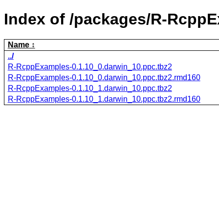
Index of /packages/R-RcppE
Name
../
R-RcppExamples-0.1.10_0.darwin_10.ppc.tbz2
R-RcppExamples-0.1.10_0.darwin_10.ppc.tbz2.rmd160
R-RcppExamples-0.1.10_1.darwin_10.ppc.tbz2
R-RcppExamples-0.1.10_1.darwin_10.ppc.tbz2.rmd160