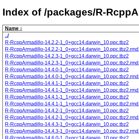
Index of /packages/R-RcppA
Name
../
R-RcppArmadillo-14.2.2-1_0+gcc14.darwin_10.ppc.tbz2
R-RcppArmadillo-14.2.2-1_0+gcc14.darwin_10.ppc.tbz2.rm
R-RcppArmadillo-14.2.3-1_0+gcc14.darwin_10.ppc.tbz2
R-RcppArmadillo-14.2.3-1_0+gcc14.darwin_10.ppc.tbz2.rm
R-RcppArmadillo-14.4.0-1_0+gcc14.darwin_10.ppc.tbz2
R-RcppArmadillo-14.4.0-1_0+gcc14.darwin_10.ppc.tbz2.rm
R-RcppArmadillo-14.4.1-1_0+gcc14.darwin_10.ppc.tbz2
R-RcppArmadillo-14.4.1-1_0+gcc14.darwin_10.ppc.tbz2.rm
R-RcppArmadillo-14.4.1-1_1+gcc14.darwin_10.ppc.tbz2
R-RcppArmadillo-14.4.1-1_1+gcc14.darwin_10.ppc.tbz2.rm
R-RcppArmadillo-14.4.2-1_0+gcc14.darwin_10.ppc.tbz2
R-RcppArmadillo-14.4.2-1_0+gcc14.darwin_10.ppc.tbz2.rm
R-RcppArmadillo-14.4.3-1_0+gcc14.darwin_10.ppc.tbz2
R-RcppArmadillo-14.4.3-1_0+gcc14.darwin_10.ppc.tbz2.rm
R-RcppArmadillo-14.6.0-1_0+gcc14.darwin_10.ppc.tbz2