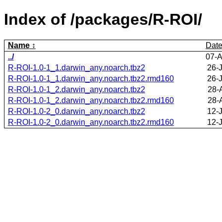
Index of /packages/R-ROI/
Name
Dat
../
07-A
R-ROI-1.0-1_1.darwin_any.noarch.tbz2
26-
R-ROI-1.0-1_1.darwin_any.noarch.tbz2.rmd160
26-
R-ROI-1.0-1_2.darwin_any.noarch.tbz2
28-
R-ROI-1.0-1_2.darwin_any.noarch.tbz2.rmd160
28-
R-ROI-1.0-2_0.darwin_any.noarch.tbz2
12-
R-ROI-1.0-2_0.darwin_any.noarch.tbz2.rmd160
12-