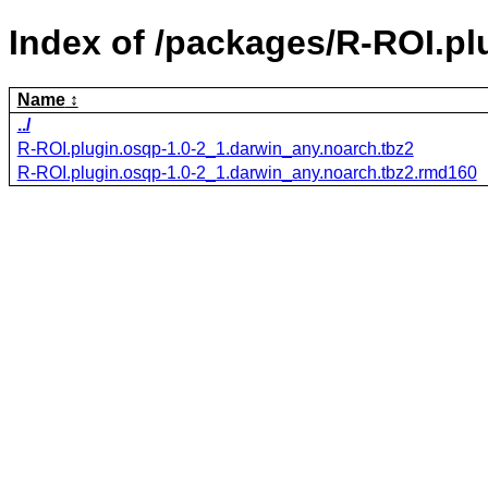
Index of /packages/R-ROI.pl
Name
../
R-ROI.plugin.osqp-1.0-2_1.darwin_any.noarch.tbz2
R-ROI.plugin.osqp-1.0-2_1.darwin_any.noarch.tbz2.rmd160