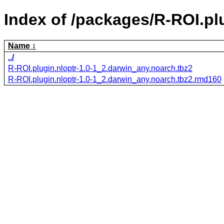
Index of /packages/R-ROI.plu
Name
../
R-ROI.plugin.nloptr-1.0-1_2.darwin_any.noarch.tbz2
R-ROI.plugin.nloptr-1.0-1_2.darwin_any.noarch.tbz2.rmd160