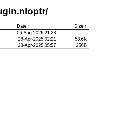
gin.nloptr/
Date
Size
06-Aug-2026 21:28
-
28-Apr-2025 02:21
58.6K
28-Apr-2025 05:57
256B