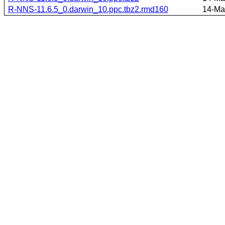
R-NNS-11.6.5_0.darwin_10.ppc.tbz2.rmd160
14-Ma