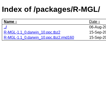
Index of /packages/R-MGL/
Name
Date
../
06-Aug-2
R-MGL-1.1_0.darwin_10.ppc.tbz2
15-Sep-2
R-MGL-1.1_0.darwin_10.ppc.tbz2.rmd160
15-Sep-2