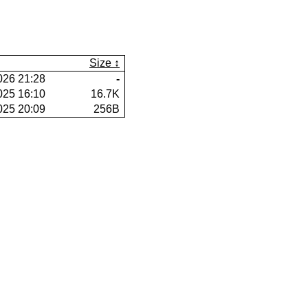
Size
026 21:28
-
025 16:10
16.7K
025 20:09
256B