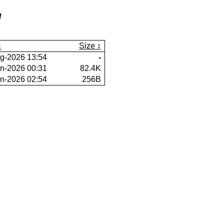
/
Size
g-2026 13:54
-
n-2026 00:31
82.4K
n-2026 02:54
256B