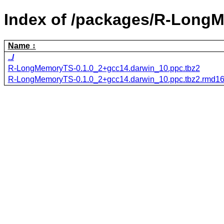
Index of /packages/R-Long
Name
../
R-LongMemoryTS-0.1.0_2+gcc14.darwin_10.ppc.tbz2
R-LongMemoryTS-0.1.0_2+gcc14.darwin_10.ppc.tbz2.rmd1