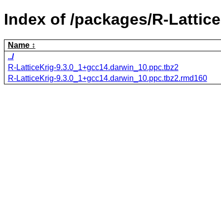
Index of /packages/R-Lattice
Name
../
R-LatticeKrig-9.3.0_1+gcc14.darwin_10.ppc.tbz2
R-LatticeKrig-9.3.0_1+gcc14.darwin_10.ppc.tbz2.rmd160