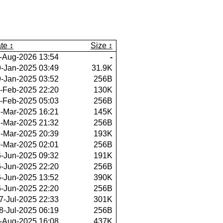
te
Size
-Aug-2026 13:54
-
-Jan-2025 03:49
31.9K
-Jan-2025 03:52
256B
-Feb-2025 22:20
130K
-Feb-2025 05:03
256B
-Mar-2025 16:21
145K
-Mar-2025 21:32
256B
-Mar-2025 20:39
193K
-Mar-2025 02:01
256B
-Jun-2025 09:32
191K
-Jun-2025 22:20
256B
-Jun-2025 13:52
390K
-Jun-2025 22:20
256B
7-Jul-2025 22:33
301K
8-Jul-2025 06:19
256B
-Aug-2025 16:08
437K