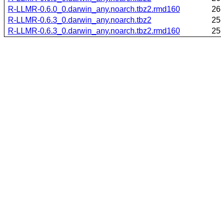
R-LLMR-0.6.0_0.darwin_any.noarch.tbz2.rmd160
26
R-LLMR-0.6.3_0.darwin_any.noarch.tbz2
25
R-LLMR-0.6.3_0.darwin_any.noarch.tbz2.rmd160
25