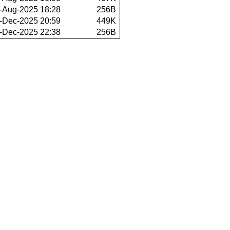
-Aug-2025 18:28
256B
-Dec-2025 20:59
449K
-Dec-2025 22:38
256B