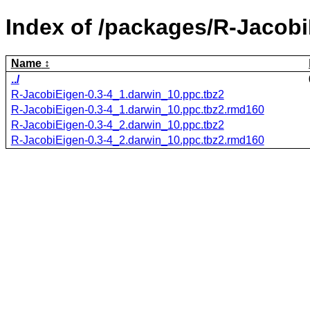
Index of /packages/R-Jacobi
Name
../
R-JacobiEigen-0.3-4_1.darwin_10.ppc.tbz2
R-JacobiEigen-0.3-4_1.darwin_10.ppc.tbz2.rmd160
R-JacobiEigen-0.3-4_2.darwin_10.ppc.tbz2
R-JacobiEigen-0.3-4_2.darwin_10.ppc.tbz2.rmd160