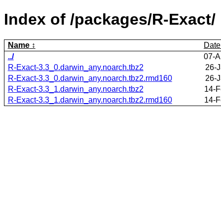
Index of /packages/R-Exact/
Name
Date
../
07-A
R-Exact-3.3_0.darwin_any.noarch.tbz2
26-J
R-Exact-3.3_0.darwin_any.noarch.tbz2.rmd160
26-J
R-Exact-3.3_1.darwin_any.noarch.tbz2
14-F
R-Exact-3.3_1.darwin_any.noarch.tbz2.rmd160
14-F