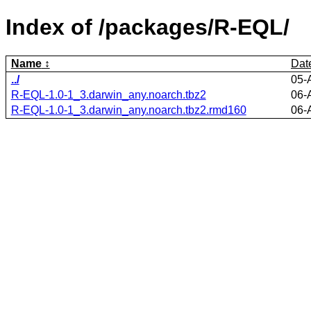
Index of /packages/R-EQL/
Name
Dat
../
05-
R-EQL-1.0-1_3.darwin_any.noarch.tbz2
06-
R-EQL-1.0-1_3.darwin_any.noarch.tbz2.rmd160
06-