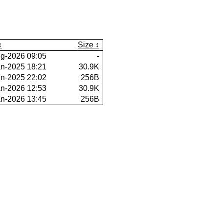
Size
g-2026 09:05
-
an-2025 18:21
30.9K
an-2025 22:02
256B
an-2026 12:53
30.9K
an-2026 13:45
256B