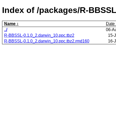
Index of /packages/R-BBSSL
Name
Date
../
06-A
R-BBSSL-0.1.0_2.darwin_10.ppc.tbz2
15-J
R-BBSSL-0.1.0_2.darwin_10.ppc.tbz2.rmd160
16-J