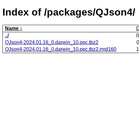
Index of /packages/QJson4/
Name
D
../
0
QJson4-2024.01.16_0.darwin_10.ppc.tbz2
0
QJson4-2024.01.16_0.darwin_10.ppc.tbz2.rmd160
1