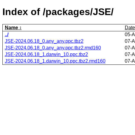
Index of /packages/JSE/
Name
Date
../
05-A
JSE-2024.06.18_0.any_any.ppc.tbz2
07-A
JSE-2024.06.18_0.any_any.ppc.tbz2.rmd160
07-A
JSE-2024.06.18_1.darwin_10.ppc.tbz2
07-A
JSE-2024.06.18_1.darwin_10.ppc.tbz2.rmd160
07-A